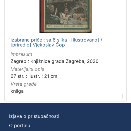
]
Zbirka
Knjige za djecu i mladež
1
Knjige
1
Izabrane priče : sa 6 slika : [ilustrovano] /
[priredio] Vjekoslav Čop
Impresum
[
Zagreb : Knjižnice grada Zagreba, 2020
2
Materijalni opis
]
67 str. : ilustr. ; 21 cm
Vrsta građe
knjiga
1
Izjava o pristupačnosti
O portalu