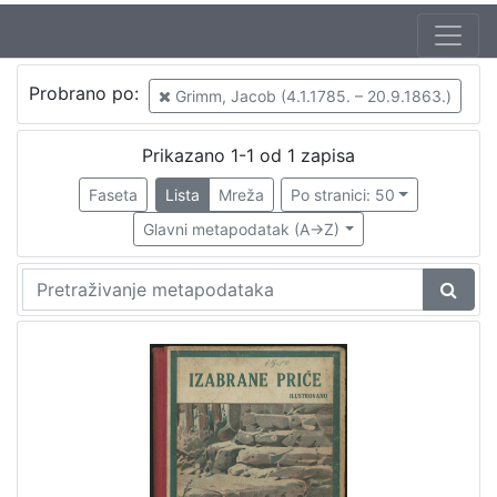
Jezik
Probrano po:
Grimm, Jacob (4.1.1785. – 20.9.1863.)
hrvatski
1
Prikazano 1-1 od 1 zapisa
Faseta
Lista
Mreža
Po stranici: 50
[
1
Glavni metapodatak (A->Z)
]
Nakladnička
cjelina
Zagreb na pragu modernog doba
1
Knjige za djecu i mladež
1
[
2