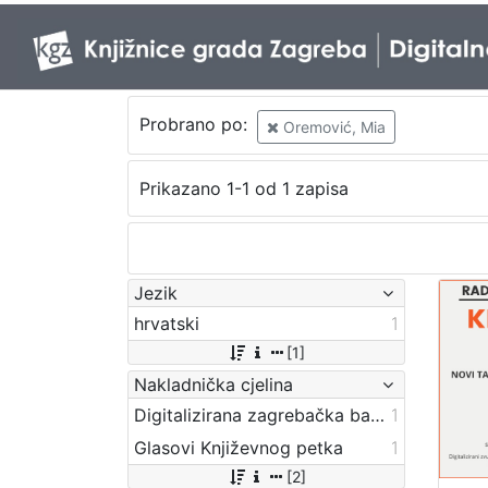
Probrano po:
Oremović, Mia
Prikazano 1-1 od 1 zapisa
Jezik
hrvatski
1
[1]
Nakladnička cjelina
Digitalizirana zagrebačka baština
1
Glasovi Književnog petka
1
[2]