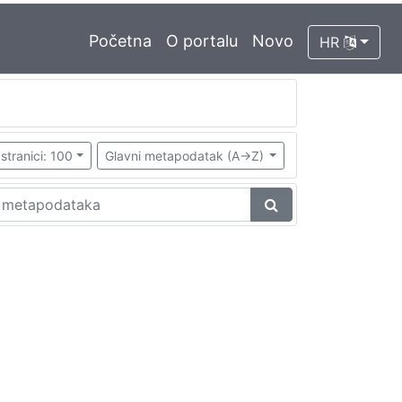
Početna
O portalu
Novo
HR
stranici: 100
Glavni metapodatak (A->Z)