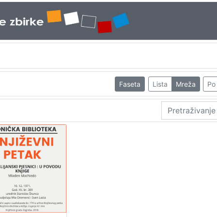
Faseta
Lista
Mreža
Po 