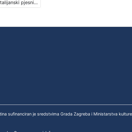
Novi talijanski pjesnici : u povodu knjige : Književni petak, dvorana u Novinarskom domu, 10. 12. 1971., br. 389 / Mladen Machiedo ; tekstove čitaju Mia Oremović, Sven Lasta ; urednik Stanislav Škunca
tina sufinanciran je sredstvima Grada Zagreba i Ministarstva kultur