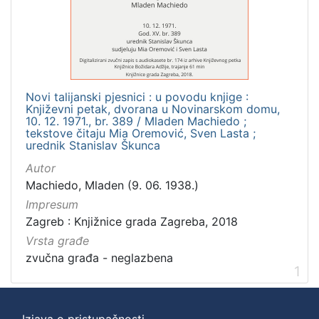
]
Zbirka
Usmeni izvori
1
Novi talijanski pjesnici : u povodu knjige :
Književni petak, dvorana u Novinarskom domu,
[
10. 12. 1971., br. 389 / Mladen Machiedo ;
tekstove čitaju Mia Oremović, Sven Lasta ;
1
urednik Stanislav Škunca
]
Autor
Machiedo, Mladen (9. 06. 1938.)
Impresum
Zagreb : Knjižnice grada Zagreba, 2018
Vrsta građe
zvučna građa - neglazbena
1