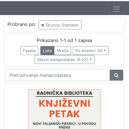
Jezik
Probrano po:
Škunca, Stanislav
hrvatski
1
Prikazano 1-1 od 1 zapisa
Faseta
Lista
Mreža
Po stranici: 50
[
1
Glavni metapodatak (A->Z)
]
Nakladnička
cjelina
Digitalizirana zagrebačka baština
1
Glasovi Književnog petka
1
[
2