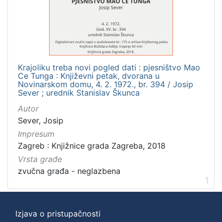
]
Zbirka
Usmeni izvori
1
Krajoliku treba novi pogled dati : pjesništvo Mao
Ce Tunga : Književni petak, dvorana u
[
Novinarskom domu, 4. 2. 1972., br. 394 / Josip
Sever ; urednik Stanislav Škunca
1
]
Autor
Sever, Josip
Impresum
Zagreb : Knjižnice grada Zagreba, 2018
Vrsta građe
zvučna građa - neglazbena
1
Izjava o pristupačnosti