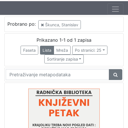
Jezik
Probrano po:
Škunca, Stanislav
hrvatski
1
Prikazano 1-1 od 1 zapisa
Faseta
Lista
Mreža
Po stranici: 25
[
1
Sortiranje zapisa
]
Nakladnička
cjelina
Digitalizirana zagrebačka baština
1
Glasovi Književnog petka
1
[
2