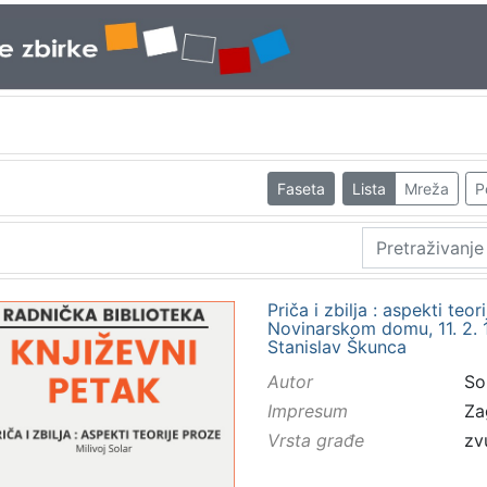
Faseta
Lista
Mreža
P
Priča i zbilja : aspekti teo
Novinarskom domu, 11. 2. 19
Stanislav Škunca
Autor
Sol
Impresum
Za
Vrsta građe
zv