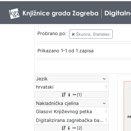
Probrano po:
Škunca, Stanislav
Prikazano 1-1 od 1 zapisa
Jezik
hrvatski
1
[1]
Nakladnička cjelina
Glasovi Književnog petka
1
Digitalizirana zagrebačka baština
1
[2]