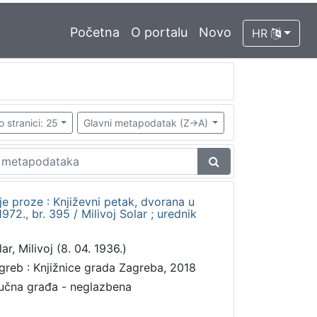
Početna
O portalu
Novo
HR
o stranici: 25
Glavni metapodatak (Z->A)
rije proze : Književni petak, dvorana u
72., br. 395 / Milivoj Solar ; urednik
ar, Milivoj (8. 04. 1936.)
greb : Knjižnice grada Zagreba, 2018
učna građa - neglazbena