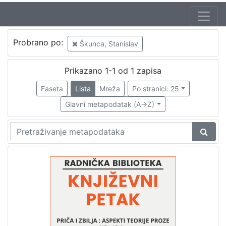
Jezik
Probrano po:
Škunca, Stanislav
hrvatski
1
Prikazano 1-1 od 1 zapisa
Faseta
Lista
Mreža
Po stranici: 25
[
1
Glavni metapodatak (A->Z)
]
Nakladnička
cjelina
Digitalizirana zagrebačka baština
1
Glasovi Književnog petka
1
[
2