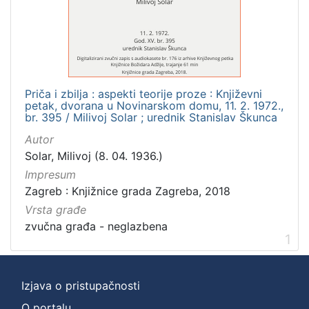
]
Zbirka
Usmeni izvori
1
Priča i zbilja : aspekti teorije proze : Književni
petak, dvorana u Novinarskom domu, 11. 2. 1972.,
[
br. 395 / Milivoj Solar ; urednik Stanislav Škunca
1
Autor
]
Solar, Milivoj (8. 04. 1936.)
Impresum
Zagreb : Knjižnice grada Zagreba, 2018
Vrsta građe
zvučna građa - neglazbena
1
Izjava o pristupačnosti
O portalu