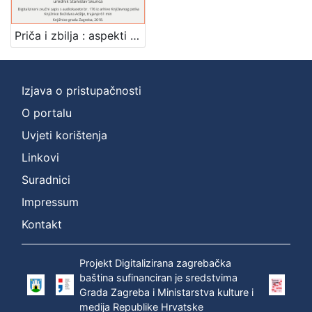
]
Zbirka
Priča i zbilja : aspekti teorije proze : Književni petak, dvorana u Novinarskom domu, 11. 2. 1972., br. 395 / Milivoj Solar ; urednik Stanislav Škunca
Usmeni izvori
1
Izjava o pristupačnosti
O portalu
[
1
Uvjeti korištenja
]
Linkovi
Suradnici
Impressum
Kontakt
Projekt Digitalizirana zagrebačka
baština sufinanciran je sredstvima
Grada Zagreba i Ministarstva kulture i
medija Republike Hrvatske