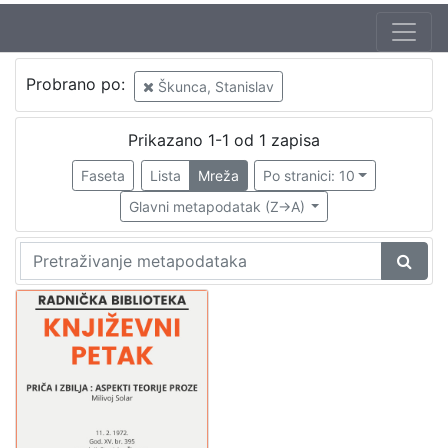
Jezik
Probrano po:
Škunca, Stanislav
hrvatski
1
Prikazano 1-1 od 1 zapisa
Faseta
Lista
Mreža
Po stranici: 10
[
1
Glavni metapodatak (Z->A)
]
Nakladnička
cjelina
Digitalizirana zagrebačka baština
1
Glasovi Književnog petka
1
[
2