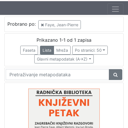
Jezik
Probrano po:
Faye, Jean-Pierre
hrvatski
1
Prikazano 1-1 od 1 zapisa
Faseta
Lista
Mreža
Po stranici: 50
[
1
Glavni metapodatak (A->Z)
]
Nakladnička
cjelina
Digitalizirana zagrebačka baština
1
Glasovi Književnog petka
1
[
2