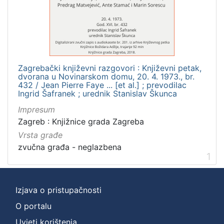
]
Zbirka
Usmeni izvori
1
Zagrebački književni razgovori : Književni petak,
dvorana u Novinarskom domu, 20. 4. 1973., br.
[
432 / Jean Pierre Faye ... [et al.] ; prevodilac
Ingrid Šafranek ; urednik Stanislav Škunca
1
]
Impresum
Zagreb : Knjižnice grada Zagreba
Vrsta građe
zvučna građa - neglazbena
1
Izjava o pristupačnosti
O portalu
Uvjeti korištenja