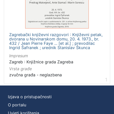
]
Zbirka
Usmeni izvori
1
Zagrebački književni razgovori : Književni petak,
dvorana u Novinarskom domu, 20. 4. 1973., br.
[
432 / Jean Pierre Faye ... [et al.] ; prevodilac
Ingrid Šafranek ; urednik Stanislav Škunca
1
]
Impresum
Zagreb : Knjižnice grada Zagreba
Vrsta građe
zvučna građa - neglazbena
1
Izjava o pristupačnosti
O portalu
Uvjeti korištenja