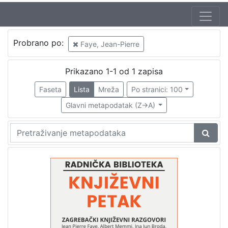
Jezik
Probrano po:
Faye, Jean-Pierre
hrvatski
1
Prikazano 1-1 od 1 zapisa
Faseta
Lista
Mreža
Po stranici: 100
[
1
Glavni metapodatak (Z->A)
]
Nakladnička
cjelina
Digitalizirana zagrebačka baština
1
Glasovi Književnog petka
1
[
2