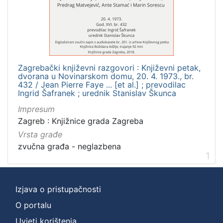
]
Zbirka
Usmeni izvori
1
Zagrebački književni razgovori : Književni petak,
dvorana u Novinarskom domu, 20. 4. 1973., br.
[
432 / Jean Pierre Faye ... [et al.] ; prevodilac
Ingrid Šafranek ; urednik Stanislav Škunca
1
]
Impresum
Zagreb : Knjižnice grada Zagreba
Vrsta građe
zvučna građa - neglazbena
1
Izjava o pristupačnosti
O portalu
Uvjeti korištenja