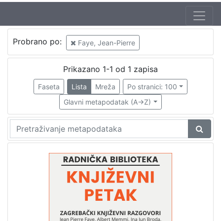
Jezik
Probrano po:
Faye, Jean-Pierre
hrvatski
1
Prikazano 1-1 od 1 zapisa
Faseta
Lista
Mreža
Po stranici: 100
[
1
Glavni metapodatak (A->Z)
]
Nakladnička
cjelina
Digitalizirana zagrebačka baština
1
Glasovi Književnog petka
1
[
2