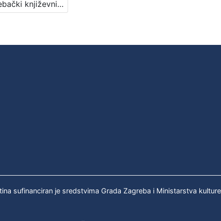
Zagrebački književni razgovori : Književni petak, dvorana u Novinarskom domu, 20. 4. 1973., br. 432 / Jean Pierre Faye ... [et al.] ; prevodilac Ingrid Šafranek ; urednik Stanislav Škunca
tina sufinanciran je sredstvima Grada Zagreba i Ministarstva kultur