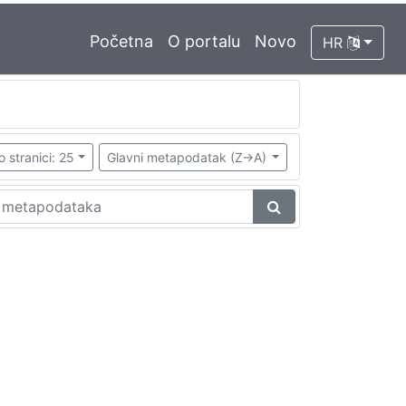
Početna
O portalu
Novo
HR
o stranici: 25
Glavni metapodatak (Z->A)