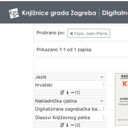
Probrano po:
Faye, Jean-Pierre
Prikazano 1-1 od 1 zapisa
Jezik
hrvatski
1
[1]
Nakladnička cjelina
Digitalizirana zagrebačka baština
1
Glasovi Književnog petka
1
[2]