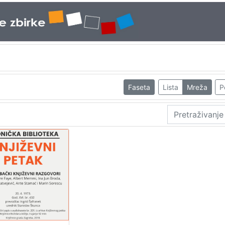
Faseta
Lista
Mreža
P