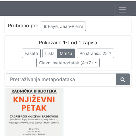
Jezik
Probrano po:
Faye, Jean-Pierre
hrvatski
1
Prikazano 1-1 od 1 zapisa
Faseta
Lista
Mreža
Po stranici: 25
[
1
Glavni metapodatak (A->Z)
]
Nakladnička
cjelina
Digitalizirana zagrebačka baština
1
Glasovi Književnog petka
1
[
2