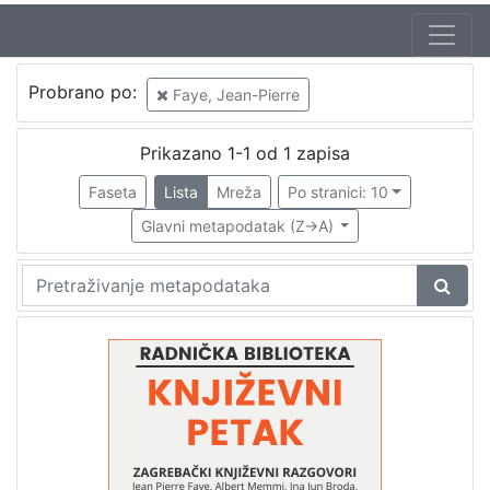
Jezik
Probrano po:
Faye, Jean-Pierre
hrvatski
1
Prikazano 1-1 od 1 zapisa
Faseta
Lista
Mreža
Po stranici: 10
[
1
Glavni metapodatak (Z->A)
]
Nakladnička
cjelina
Digitalizirana zagrebačka baština
1
Glasovi Književnog petka
1
[
2