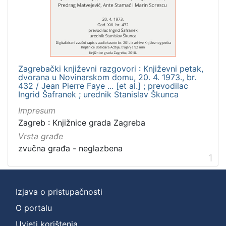
]
Zbirka
Usmeni izvori
1
Zagrebački književni razgovori : Književni petak,
dvorana u Novinarskom domu, 20. 4. 1973., br.
[
432 / Jean Pierre Faye ... [et al.] ; prevodilac
Ingrid Šafranek ; urednik Stanislav Škunca
1
]
Impresum
Zagreb : Knjižnice grada Zagreba
Vrsta građe
zvučna građa - neglazbena
1
Izjava o pristupačnosti
O portalu
Uvjeti korištenja