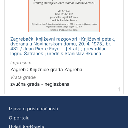
]
Zbirka
Usmeni izvori
1
Zagrebački književni razgovori : Književni petak,
dvorana u Novinarskom domu, 20. 4. 1973., br.
[
432 / Jean Pierre Faye ... [et al.] ; prevodilac
Ingrid Šafranek ; urednik Stanislav Škunca
1
]
Impresum
Zagreb : Knjižnice grada Zagreba
Vrsta građe
zvučna građa - neglazbena
1
Izjava o pristupačnosti
O portalu
Uvjeti korištenja