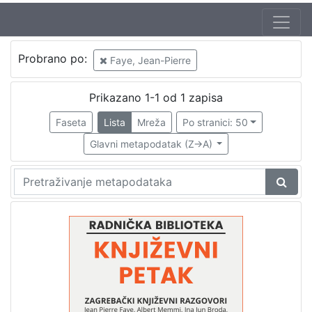
Jezik
Probrano po:
Faye, Jean-Pierre
hrvatski
1
Prikazano 1-1 od 1 zapisa
Faseta
Lista
Mreža
Po stranici: 50
[
1
Glavni metapodatak (Z->A)
]
Nakladnička
cjelina
Digitalizirana zagrebačka baština
1
Glasovi Književnog petka
1
[
2