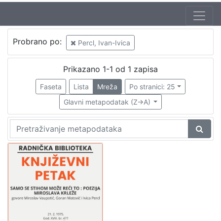
Jezik
Probrano po:
Percl, Ivan-Ivica
hrvatski
1
Prikazano 1-1 od 1 zapisa
Faseta
Lista
Mreža
Po stranici: 25
[
1
Glavni metapodatak (Z->A)
]
Nakladnička
cjelina
Digitalizirana zagrebačka baština
1
Glasovi Književnog petka
1
[
2