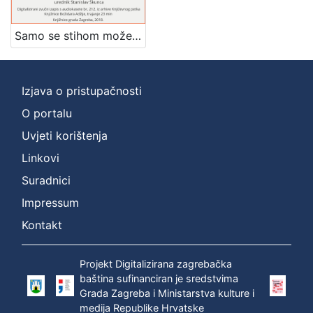
]
Zbirka
Samo se stihom može reći to : poezija Miroslava Krleže : Književni petak, dvorana u Novinarskom domu, 21. 2. 1975., br. 477 / sudjeluju Miroslav Vaupotić, Goran Matović, Ivica Percl ; urednik Stanislav Škunca
Usmeni izvori
1
Izjava o pristupačnosti
O portalu
[
1
Uvjeti korištenja
]
Linkovi
Suradnici
Impressum
Kontakt
Projekt Digitalizirana zagrebačka
baština sufinanciran je sredstvima
Grada Zagreba i Ministarstva kulture i
medija Republike Hrvatske