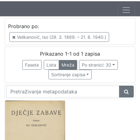
Jezik
Probrano po:
hrvatski
1
Velikanović, Iso (29. 3. 1869. – 21. 8. 1940.)
Prikazano 1-1 od 1 zapisa
[
1
Faseta
Lista
Mreža
Po stranici: 30
]
Sortiranje zapisa
Zbirka
Knjige za djecu i mladež
1
Knjige
1
[
2
]