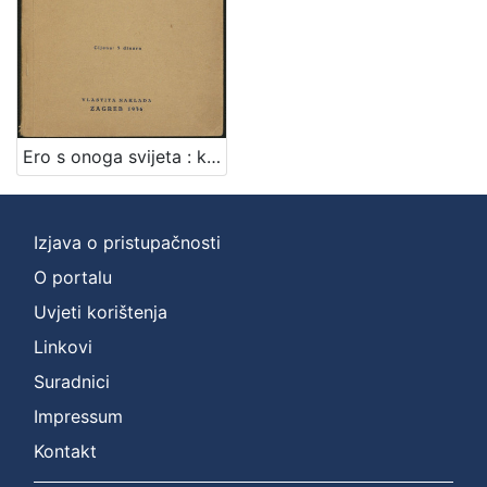
Zbirka
Knjige
1
[
Ero s onoga svijeta : komična opera u tri čina / po narodnoj priči spjevao Milan Begović ; [uglazbio] Jakov Gotovac
1
]
Izjava o pristupačnosti
O portalu
Uvjeti korištenja
Linkovi
Suradnici
Impressum
Kontakt