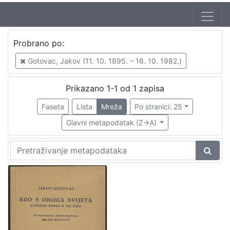
Jezik
Probrano po:
hrvatski
1
Gotovac, Jakov (11. 10. 1895. – 16. 10. 1982.)
Prikazano 1-1 od 1 zapisa
[
1
Faseta
Lista
Mreža
Po stranici: 25
]
Glavni metapodatak (Z->A)
Nakladnička
cjelina
Digitalizirana zagrebačka baština
1
[
1
]