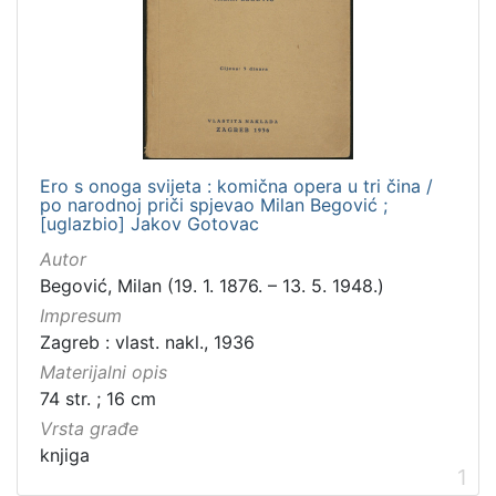
Zbirka
Knjige
1
[
1
Ero s onoga svijeta : komična opera u tri čina /
]
po narodnoj priči spjevao Milan Begović ;
[uglazbio] Jakov Gotovac
Autor
Begović, Milan (19. 1. 1876. – 13. 5. 1948.)
Impresum
Zagreb : vlast. nakl., 1936
Materijalni opis
74 str. ; 16 cm
Vrsta građe
knjiga
1