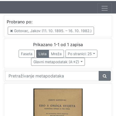
Jezik
Probrano po:
hrvatski
1
Gotovac, Jakov (11. 10. 1895. – 16. 10. 1982.)
Prikazano 1-1 od 1 zapisa
[
1
Faseta
Lista
Mreža
Po stranici: 25
]
Glavni metapodatak (A->Z)
Nakladnička
cjelina
Digitalizirana zagrebačka baština
1
[
1
]