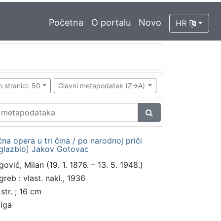
Početna
O portalu
Novo
HR
o stranici: 50
Glavni metapodatak (Z->A)
na opera u tri čina / po narodnoj priči
uglazbio] Jakov Gotovac
ović, Milan (19. 1. 1876. – 13. 5. 1948.)
greb : vlast. nakl., 1936
str. ; 16 cm
jiga