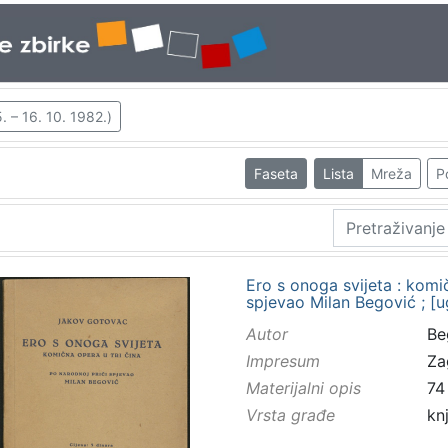
 – 16. 10. 1982.)
Faseta
Lista
Mreža
P
Ero s onoga svijeta : komič
spjevao Milan Begović ; [
Autor
Beg
Impresum
Za
Materijalni opis
74 
Vrsta građe
kn