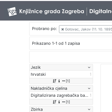
Probrano po:
Gotovac, Jakov (11. 10. 1895.
Prikazano 1-1 od 1 zapisa
Jezik
hrvatski
1
[1]
Nakladnička cjelina
Digitalizirana zagrebačka baština
1
[1]
Zbirka