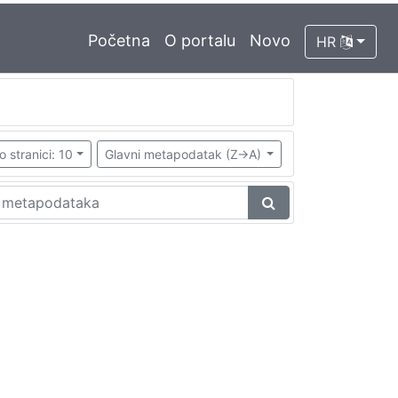
Početna
O portalu
Novo
HR
o stranici: 10
Glavni metapodatak (Z->A)