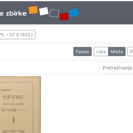
5. – 07. 6.1933.)
Faseta
Lista
Mreža
P