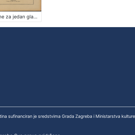
Pjesme za jedan glas i glasovir / vglazbil Ivo Muhvić ; speval D. M. Domjanić
tina sufinanciran je sredstvima Grada Zagreba i Ministarstva kultur