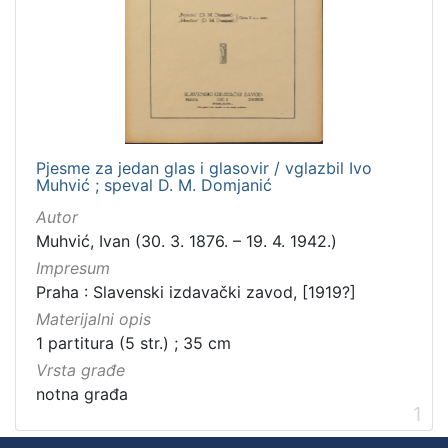
Pjesme za jedan glas i glasovir / vglazbil Ivo
Muhvić ; speval D. M. Domjanić
Autor
Muhvić, Ivan (30. 3. 1876. – 19. 4. 1942.)
Impresum
Praha : Slavenski izdavački zavod, [1919?]
Materijalni opis
1 partitura (5 str.) ; 35 cm
Vrsta građe
notna građa
1