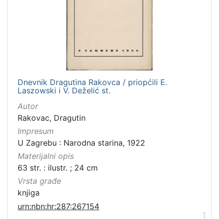
Dnevnik Dragutina Rakovca / priopćili E.
Laszowski i V. Deželić st.
Autor
Rakovac, Dragutin
Impresum
U Zagrebu : Narodna starina, 1922
Materijalni opis
63 str. : ilustr. ; 24 cm
Vrsta građe
knjiga
urn:nbn:hr:287:267154
1