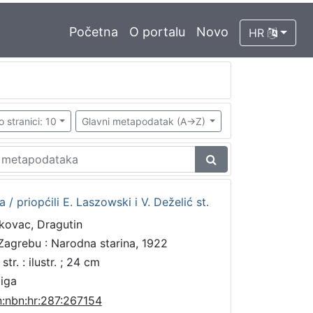
Početna
O portalu
Novo
HR
o stranici: 10
Glavni metapodatak (A->Z)
 priopćili E. Laszowski i V. Deželić st.
kovac, Dragutin
Zagrebu : Narodna starina, 1922
str. : ilustr. ; 24 cm
jiga
n:nbn:hr:287:267154