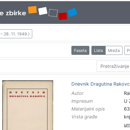
 – 28. 11. 1949.)
Faseta
Lista
Mreža
P
Dnevnik Dragutina Rakovca /
Autor
Ra
Impresum
U 
Materijalni opis
63 
Vrsta građe
kn
ur