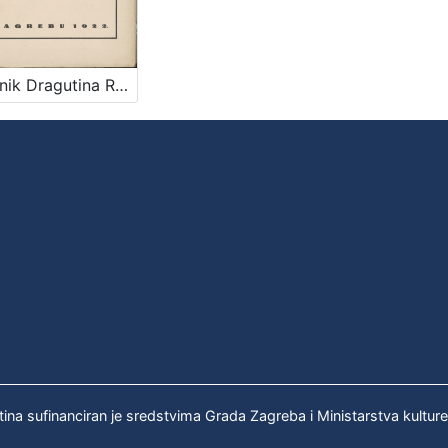
Dnevnik Dragutina Rakovca / priopćili E. Laszowski i V. Deželić st.
tina sufinanciran je sredstvima Grada Zagreba i Ministarstva kultur