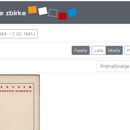
1864. – 7. 02. 1941.)
Faseta
Lista
Mreža
P