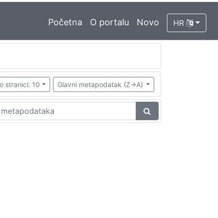
Početna
O portalu
Novo
HR
o stranici: 10
Glavni metapodatak (Z->A)