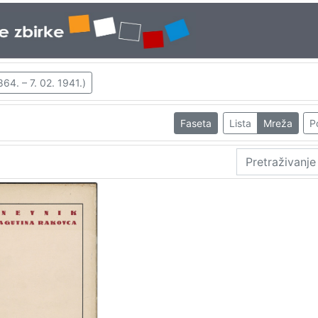
1864. – 7. 02. 1941.)
Faseta
Lista
Mreža
P