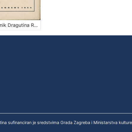
Dnevnik Dragutina Rakovca / priopćili E. Laszowski i V. Deželić st.
tina sufinanciran je sredstvima Grada Zagreba i Ministarstva kultur