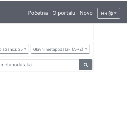
Početna
O portalu
Novo
HR
o stranici: 25
Glavni metapodatak (A->Z)