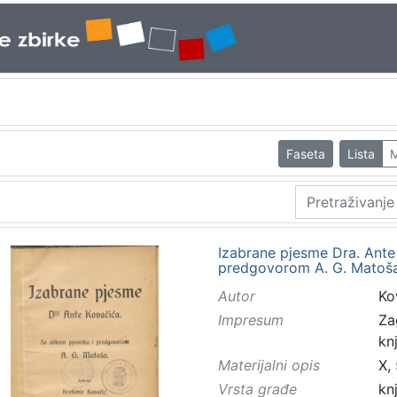
Faseta
Lista
M
Izabrane pjesme Dra. Ante 
predgovorom A. G. Matoša 
Autor
Ko
Impresum
Za
knj
Materijalni opis
X, 
Vrsta građe
kn