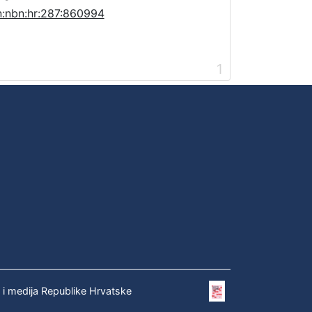
n:nbn:hr:287:860994
1
e i medija Republike Hrvatske