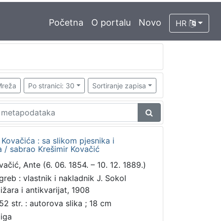
Početna
O portalu
Novo
HR
reža
Po stranici: 30
Sortiranje zapisa
Kovačića : sa slikom pjesnika i
/ sabrao Krešimir Kovačić
vačić, Ante (6. 06. 1854. – 10. 12. 1889.)
greb : vlastnik i nakladnik J. Sokol
ižara i antikvarijat, 1908
52 str. : autorova slika ; 18 cm
jiga