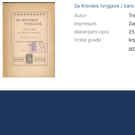
Sa Kninske tvrgjave / kanc
Autor
Tr
Impresum
Za
Materijalni opis
25 
Vrsta građe
kn
ur