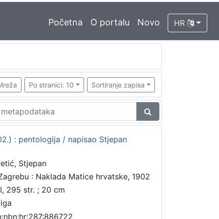
Početna
O portalu
Novo
HR
Mreža
Po stranici: 10
Sortiranje zapisa
102.) : pentologija / napisao Stjepan
letić, Stjepan
Zagrebu : Naklada Matice hrvatske, 1902
I, 295 str. ; 20 cm
jiga
n:nbn:hr:287:886722