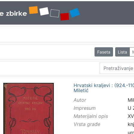
Faseta
Lista
Hrvatski kraljevi : (924.-1
Miletić
Autor
Mi
Impresum
U 
Materijalni opis
XV
Vrsta građe
kn
ur