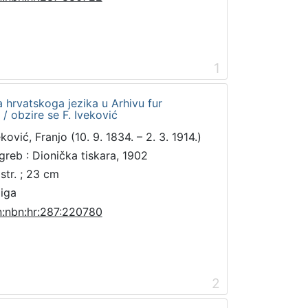
1
a hrvatskoga jezika u Arhivu fur
 / obzire se F. Iveković
ković, Franjo (10. 9. 1834. – 2. 3. 1914.)
greb : Dionička tiskara, 1902
 str. ; 23 cm
jiga
n:nbn:hr:287:220780
2