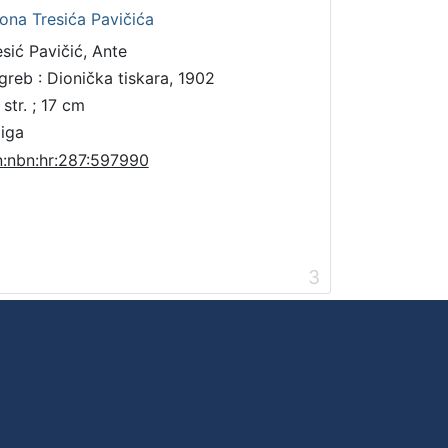
ona Tresića Pavičića
esić Pavičić, Ante
greb : Dionička tiskara, 1902
str. ; 17 cm
jiga
n:nbn:hr:287:597990
3