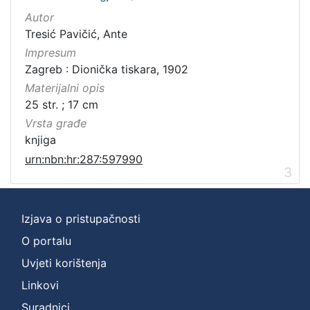
Autor
Tresić Pavičić, Ante
Impresum
Zagreb : Dionička tiskara, 1902
Materijalni opis
25 str. ; 17 cm
Vrsta građe
knjiga
urn:nbn:hr:287:597990
3
Izjava o pristupačnosti
O portalu
Uvjeti korištenja
Linkovi
Suradnici