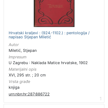
Hrvatski kraljevi : (924.-1102.) : pentologija /
napisao Stjepan Miletić
Autor
Miletić, Stjepan
Impresum
U Zagrebu : Naklada Matice hrvatske, 1902
Materijalni opis
XVI, 295 str. ; 20 cm
Vrsta građe
knjiga
urn:nbn:hr:287:886722
1