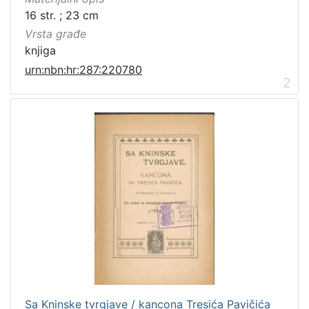
16 str. ; 23 cm
Vrsta građe
knjiga
urn:nbn:hr:287:220780
2
Sa Kninske tvrgjave / kancona Tresića Pavičića