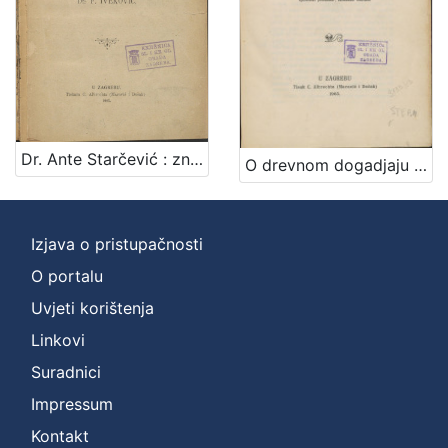
Dr. Ante Starčević : značajne crte o njemu / napisao F. Iveković
O drevnom dogadjaju nove misli ili O nasilnoj smrti hrvatskoga kralja Zvonimira te njenim posljedicama za hrvatski narod sa gledišta etičkoga / napisao Matija Stepinac
Izjava o pristupačnosti
O portalu
Uvjeti korištenja
Linkovi
Suradnici
Impressum
Kontakt