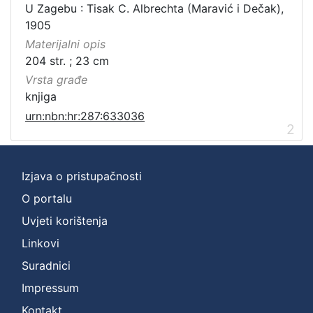
U Zagebu : Tisak C. Albrechta (Maravić i Dečak),
1905
Materijalni opis
204 str. ; 23 cm
Vrsta građe
knjiga
urn:nbn:hr:287:633036
2
Izjava o pristupačnosti
O portalu
Uvjeti korištenja
Linkovi
Suradnici
Impressum
Kontakt