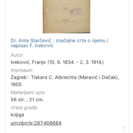
Dr. Ante Starčević : značajne crte o njemu /
napisao F. Iveković
Autor
Iveković, Franjo (10. 9. 1834. – 2. 3. 1914.)
Impresum
Zagreb : Tiskara C. Albrechta (Maravić i Dečak),
1905
Materijalni opis
56 str. ; 21 cm.
Vrsta građe
knjiga
urn:nbn:hr:287:408684
1