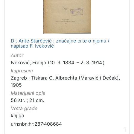
Dr. Ante Starčević : značajne crte o njemu /
napisao F. Iveković
Autor
Iveković, Franjo (10. 9. 1834. – 2. 3. 1914.)
Impresum
Zagreb : Tiskara C. Albrechta (Maravić i Dečak),
1905
Materijalni opis
56 str. ; 21 cm.
Vrsta građe
knjiga
urn:nbn:hr:287:408684
1