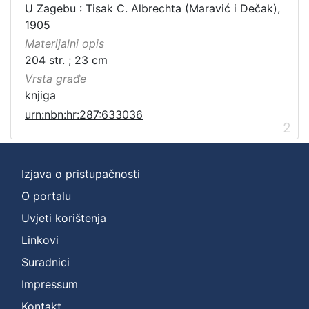
U Zagebu : Tisak C. Albrechta (Maravić i Dečak),
1905
Materijalni opis
204 str. ; 23 cm
Vrsta građe
knjiga
urn:nbn:hr:287:633036
2
Izjava o pristupačnosti
O portalu
Uvjeti korištenja
Linkovi
Suradnici
Impressum
Kontakt