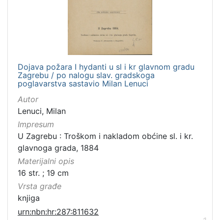
Dojava požara I hydanti u sl i kr glavnom gradu
Zagrebu / po nalogu slav. gradskoga
poglavarstva sastavio Milan Lenuci
Autor
Lenuci, Milan
Impresum
U Zagrebu : Troškom i nakladom obćine sl. i kr.
glavnoga grada, 1884
Materijalni opis
16 str. ; 19 cm
Vrsta građe
knjiga
urn:nbn:hr:287:811632