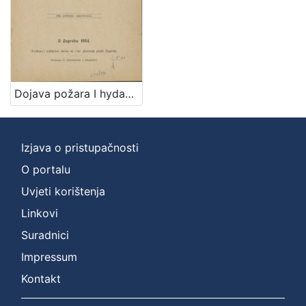
Dojava požara I hydanti u sl i kr glavnom gradu Zagrebu / po nalogu slav. gradskoga poglavarstva sastavio Milan Lenuci
Izjava o pristupačnosti
O portalu
Uvjeti korištenja
Linkovi
Suradnici
Impressum
Kontakt