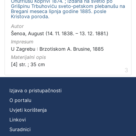
Onufriusu Koprivi 1874. ; izdana na svetlo po
Grišpinu Trbuhoviću sveto-petskom plebanušu na
Bregani meseca lipnja godine 1885. posle
Kristova poroda.
Autor
Šenoa, August (14. 11. 1838. – 13. 12. 1881.)
Impresum
U Zagrebu : Brzotiskom A. Brusine, 1885
Materijalni opis
[4] str. ; 35 cm
3
Izjava o pristupačnosti
O portalu
Uvjeti korištenja
Linkovi
Suradnici