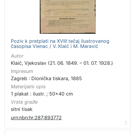
Zbirka
Sitni tisak
1
Poziv k pretplati na XVIII tečaj ilustrovanog
[
časopisa Vienac / V. Klaić i M. Maravić
1
]
Autor
Klaić, Vjekoslav (21. 06. 1849. – 01. 07. 1928.)
Impresum
Zagreb : Dionička tiskara, 1885
Materijalni opis
1 plakat : ilustr. ; 50x40 cm
Vrsta građe
sitni tisak
urn:nbn:hr:287:893772
1