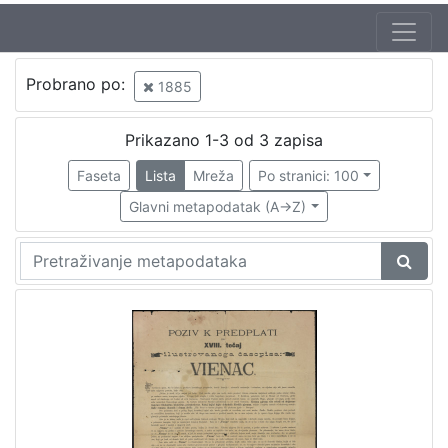
Jezik
Probrano po:
1885
hrvatski
1
Prikazano 1-3 od 3 zapisa
Faseta
Lista
Mreža
Po stranici: 100
[
1
Glavni metapodatak (A->Z)
]
Nakladnička
cjelina
Zagreb na pragu modernog doba
1
[
1
]