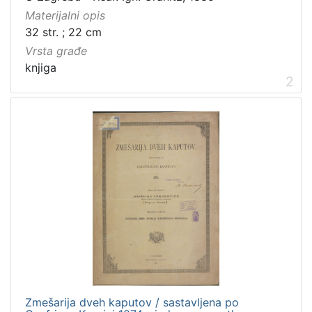
Materijalni opis
32 str. ; 22 cm
Vrsta građe
knjiga
2
Zmešarija dveh kaputov / sastavljena po