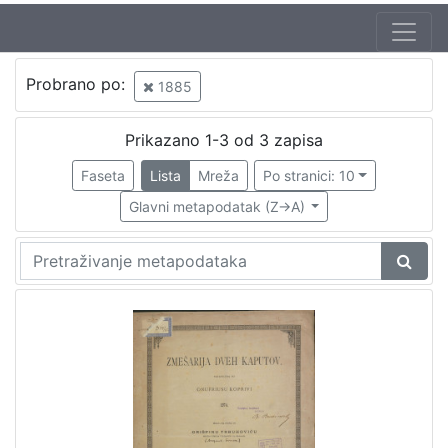
Jezik
Probrano po:
1885
hrvatski
1
Prikazano 1-3 od 3 zapisa
Faseta
Lista
Mreža
Po stranici: 10
[
1
Glavni metapodatak (Z->A)
]
Nakladnička
cjelina
Zagreb na pragu modernog doba
1
[
1
]