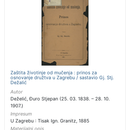
Zaštita životinje od mučenja : prinos za
osnovanje družtva u Zagrebu / sastavio Gj. Stj.
Dežalić
Autor
Deželić, Đuro Stjepan (25. 03. 1838. – 28. 10.
1907.)
Impresum
U Zagrebu : Tisak Ign. Granitz, 1885
Materijalni opis