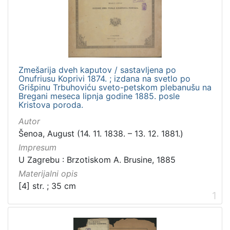
Zbirka
Sitni tisak
1
Zmešarija dveh kaputov / sastavljena po
[
Onufriusu Koprivi 1874. ; izdana na svetlo po
1
Grišpinu Trbuhoviću sveto-petskom plebanušu na
]
Bregani meseca lipnja godine 1885. posle
Kristova poroda.
Autor
Šenoa, August (14. 11. 1838. – 13. 12. 1881.)
Impresum
U Zagrebu : Brzotiskom A. Brusine, 1885
Materijalni opis
[4] str. ; 35 cm
1