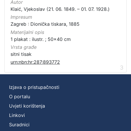
Autor
Klaić, Vjekoslav (21. 06. 1849. – 01. 07. 1928.)
Impresum
Zagreb : Dionička tiskara, 1885
Materijalni opis
1 plakat : ilustr. ; 50x40 cm
Vrsta građe
sitni tisak
urn:nbn:hr:287:893772
3
Izjava o pristupačnosti
O portalu
Uvjeti korištenja
Linkovi
Suradnici