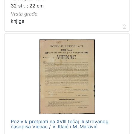
32 str. ; 22 cm
Vrsta građe
knjiga
2
Poziv k pretplati na XVIII tečaj ilustrovanog
časopisa Vienac / V. Klaić i M. Maravić