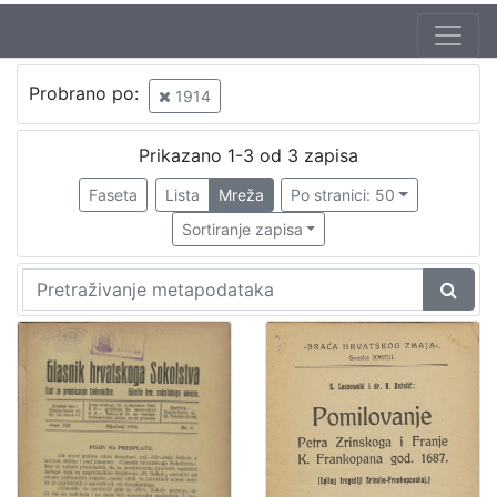
Jezik
Probrano po:
1914
hrvatski
3
Prikazano 1-3 od 3 zapisa
Faseta
Lista
Mreža
Po stranici: 50
[
1
Sortiranje zapisa
]
Nakladnička
cjelina
Družba "Braća Hrvatskoga Zmaja"
1
Obitelji Šubić, Zrinski i Frankopan
1
Vještice
1
Zagreb na pragu modernog doba
1
Sport
1