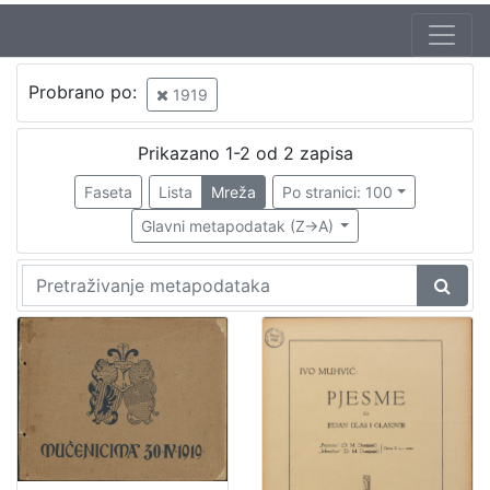
Jezik
Probrano po:
1919
hrvatski
1
Prikazano 1-2 od 2 zapisa
Faseta
Lista
Mreža
Po stranici: 100
[
1
Glavni metapodatak (Z->A)
]
Nakladnička
cjelina
Obitelji Šubić, Zrinski i Frankopan
1
[
1
]