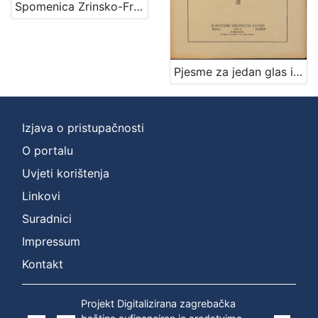
Spomenica Zrinsko-Frankopanska prigodom svečanog prenosa njihovih kostiju u domovinu
Zbirka
Knjige
1
Pjesme za jedan glas i glasovir / vglazbil Ivo Muhvić ; speval D. M. Domjanić
[
1
Izjava o pristupačnosti
]
O portalu
Uvjeti korištenja
Linkovi
Suradnici
Impressum
Kontakt
Projekt Digitalizirana zagrebačka