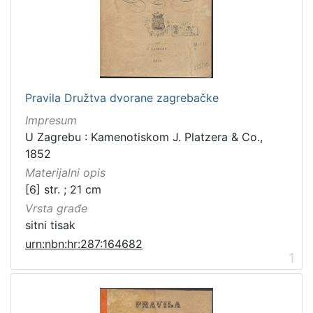
Pravila Družtva dvorane zagrebačke
Impresum
U Zagrebu : Kamenotiskom J. Platzera & Co.,
1852
Materijalni opis
[6] str. ; 21 cm
Vrsta građe
sitni tisak
urn:nbn:hr:287:164682
1