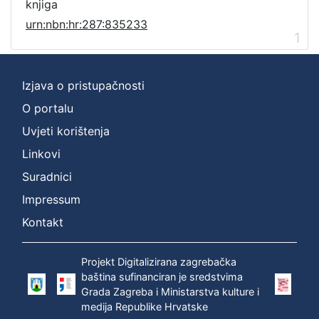
knjiga
urn:nbn:hr:287:835233
1
Izjava o pristupačnosti
O portalu
Uvjeti korištenja
Linkovi
Suradnici
Impressum
Kontakt
Projekt Digitalizirana zagrebačka
baština sufinanciran je sredstvima
Grada Zagreba i Ministarstva kulture i
medija Republike Hrvatske