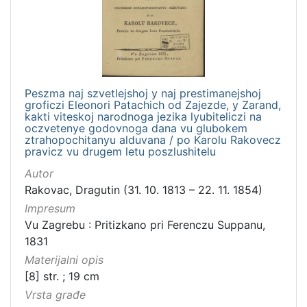
Peszma naj szvetlejshoj y naj prestimanejshoj
groficzi Eleonori Patachich od Zajezde, y Zarand,
kakti viteskoj narodnoga jezika lyubiteliczi na
oczvetenye godovnoga dana vu glubokem
ztrahopochitanyu alduvana / po Karolu Rakovecz
pravicz vu drugem letu poszlushitelu
Autor
Rakovac, Dragutin (31. 10. 1813 – 22. 11. 1854)
Impresum
Vu Zagrebu : Pritizkano pri Ferenczu Suppanu,
1831
Materijalni opis
[8] str. ; 19 cm
Vrsta građe