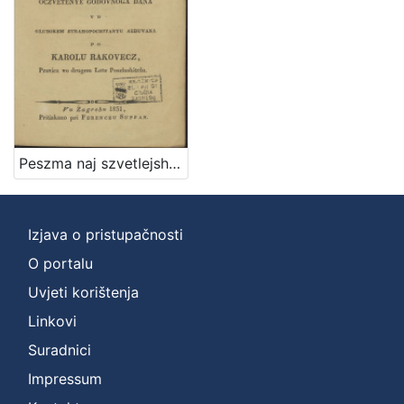
Peszma naj szvetlejshoj y naj prestimanejshoj groficzi Eleonori Patachich od Zajezde, y Zarand, kakti viteskoj narodnoga jezika lyubiteliczi na oczvetenye godovnoga dana vu glubokem ztrahopochitanyu alduvana / po Karolu Rakovecz pravicz vu drugem letu poszlushitelu
Izjava o pristupačnosti
O portalu
Uvjeti korištenja
Linkovi
Suradnici
Impressum