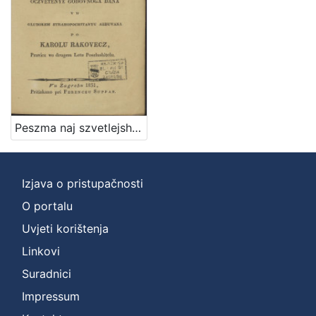
Peszma naj szvetlejshoj y naj prestimanejshoj groficzi Eleonori Patachich od Zajezde, y Zarand, kakti viteskoj narodnoga jezika lyubiteliczi na oczvetenye godovnoga dana vu glubokem ztrahopochitanyu alduvana / po Karolu Rakovecz pravicz vu drugem letu poszlushitelu
Izjava o pristupačnosti
O portalu
Uvjeti korištenja
Linkovi
Suradnici
Impressum