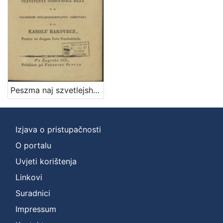
Peszma naj szvetlejshoj y naj prestimanejshoj groficzi Eleonori Patachich od Zajezde, y Zarand, kakti viteskoj narodnoga jezika lyubiteliczi na oczvetenye godovnoga dana vu glubokem ztrahopochitanyu alduvana / po Karolu Rakovecz pravicz vu drugem letu poszlushitelu
Izjava o pristupačnosti
O portalu
Uvjeti korištenja
Linkovi
Suradnici
Impressum