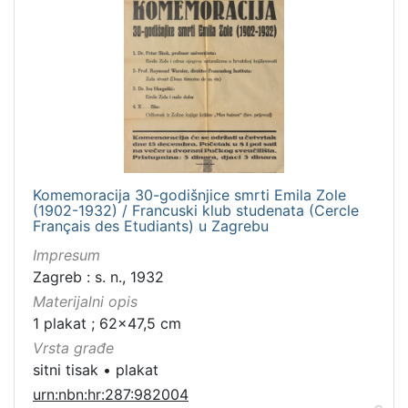
Komemoracija 30-godišnjice smrti Emila Zole
(1902-1932) / Francuski klub studenata (Cercle
Français des Etudiants) u Zagrebu
Impresum
Zagreb : s. n., 1932
Materijalni opis
1 plakat ; 62x47,5 cm
Vrsta građe
sitni tisak
•
plakat
urn:nbn:hr:287:982004