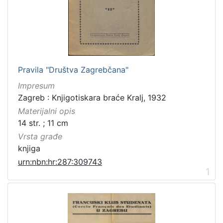
Pravila "Društva Zagrebčana"
Impresum
Zagreb : Knjigotiskara braće Kralj, 1932
Materijalni opis
14 str. ; 11 cm
Vrsta građe
knjiga
urn:nbn:hr:287:309743
1