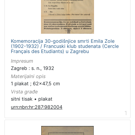
Komemoracija 30-godišnjice smrti Emila Zole
(1902-1932) / Francuski klub studenata (Cercle
Français des Etudiants) u Zagrebu
Impresum
Zagreb : s. n., 1932
Materijalni opis
1 plakat ; 62x47,5 cm
Vrsta građe
sitni tisak
•
plakat
urn:nbn:hr:287:982004
1