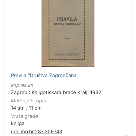
Pravila "Društva Zagrebčana"
Impresum
Zagreb : Knjigotiskara braće Kralj, 1932
Materijalni opis
14 str. ; 11 cm
Vrsta građe
knjiga
urn:nbn:hr:287:309743