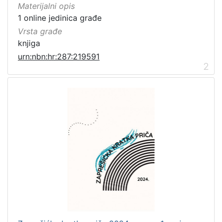
Materijalni opis
1 online jedinica građe
Vrsta građe
knjiga
urn:nbn:hr:287:219591
2