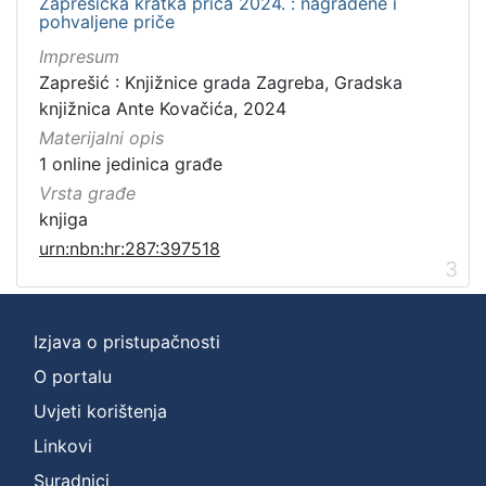
Zaprešićka kratka priča 2024. : nagrađene i
pohvaljene priče
Impresum
Zaprešić : Knjižnice grada Zagreba, Gradska
knjižnica Ante Kovačića, 2024
Materijalni opis
1 online jedinica građe
Vrsta građe
knjiga
urn:nbn:hr:287:397518
3
Izjava o pristupačnosti
O portalu
Uvjeti korištenja
Linkovi
Suradnici