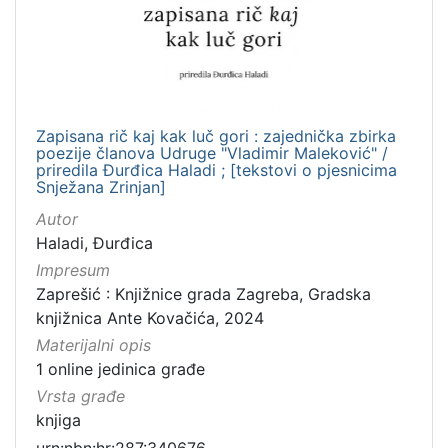
Zapisana rič kaj kak luč gori : zajednička zbirka
poezije članova Udruge "Vladimir Maleković" /
priredila Đurđica Haladi ; [tekstovi o pjesnicima
Snježana Zrinjan]
Autor
Haladi, Đurđica
Impresum
Zaprešić : Knjižnice grada Zagreba, Gradska
knjižnica Ante Kovačića, 2024
Materijalni opis
1 online jedinica građe
Vrsta građe
knjiga
urn:nbn:hr:287:340676