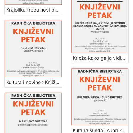
Krajoliku treba novi pogled dati : pjesništvo Mao Ce Tunga : Književni petak, dvorana u Novinarskom domu, 4. 2. 1972., br. 394 / Josip Sever ; urednik Stanislav Škunca
Krleža kako ga ja vidim : u povodu izlaska knjige M. Vaupotića Siva boja smrti : Književni petak, dvorana u Novinarskom domu, 14. 3. 1975., br. 480 / Miroslav Vaupotić ; urednik Stanislav Škunca
Kultura i novine : Književni petak, dvorana u Novinarskom domu, 9. 2. 1973., br. 422 / Dražen Vukov Colić ; urednik Stanislav Škunca
Kultura šunda i šund kulture : Književni petak, dvorana u Novinarskom domu, 3. 3. 1972., br. 398 / Igor Mandić ; urednik Stanislav Škunca