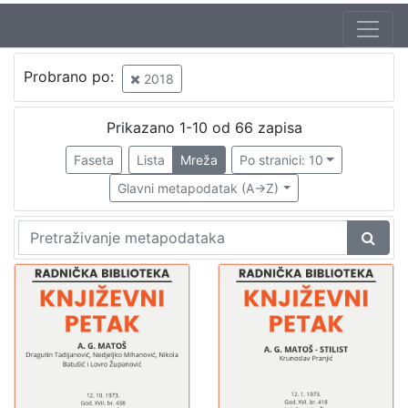
Autor
Probrano po:
2018
Zagorka
3
Šenoa, August (14. 11. 1838. – 13. 12. 1881.)
3
Prikazano 1-10 od 66 zapisa
Vitanović, Josip
1
Faseta
Lista
Mreža
Po stranici: 10
Belović-Bernadzikowska, Jelica
1
Glavni metapodatak (A->Z)
Brlić-Mažuranić, Ivana (18. 4. 1874. – 21. 9. 1938.)
1
Kuman, Ante
1
Širola, Stjepan
1
[
7
]
Izdavač