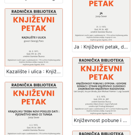
Ja : Književni petak, dvorana u Novinarskom domu, 31. 3. 1972., br. 402 / Josip Sever ; urednik Stanislav Škunca
Kazalište i ulica : Književni petak, dvorana u Medulićevoj 30, 26. 3. 1971., br. 376 / govori Georgij Paro ; urednik Stanislav Škunca
Književnost pobune i otpora : govore domaći i strani književnici sudionici zagrebačkih književnih razgovora : Književni petak, dvorana u Novinarskom domu, 9. 5. 1975., br. 487 / Izet Sarajlić ... [et al.] ; uvodna riječ Predrag Matvejević ; prevodioci Mario Kinert i Ingrid Šafranek ; urednik Stanislav Škunca