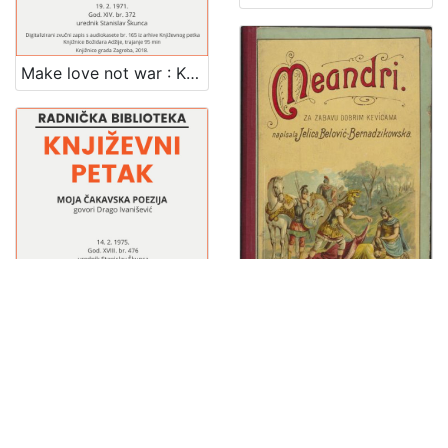
Make love not war : Književni petak, 19. 2. 1971., br. 372 / govori Rupprecht Slavko Baur ; urednik Stanislav Škunca
Moja čakavska poezija : Književni petak, dvorana u Novinarskom domu, 14. 2. 1975., br. 476 / Drago Ivanišević ; sudjeluju Ante Stamać, Pero Šimunović ; urednik Stanislav Škunca
Meandri : za zabavu dobrim kevicama / napisala Jelica Belović-Bernadzikowska