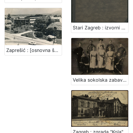
Stari Zagreb : izvorni bakropisi Miljenka Gjurića / Miljenko Gjurić ; R. Horvat
Zaprešić : [osnovna škola u Zaprešiću]
Velika sokolska zabava "Zagrebački zbor" : grupa sokolica i sokola
Zagreb : zgrada "Kola"