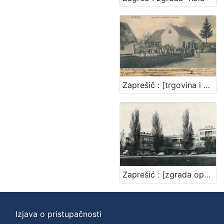
Zaprešič : [trgovina i gostiona F. Ermann]
Zaprešić : [zgrada općine]
Izjava o pristupačnosti