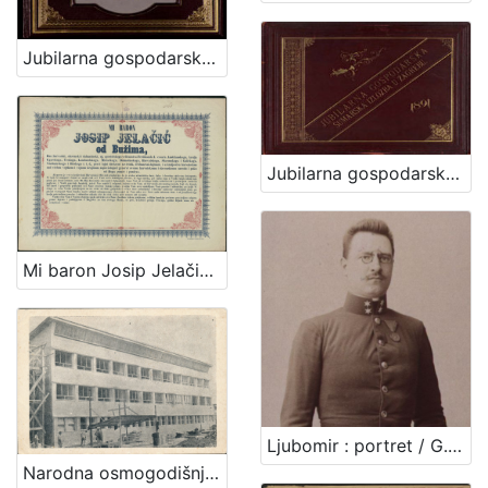
Jubilarna gospodarsko-šumarska izložba u Zagrebu : 1891 / Ivan Standl
Jubilarna gospodarska šumarska izložba u Zagrebu : 1891 / Hinko Krapek
Mi baron Josip Jelačić od Bužima, ban harvatski ... svemu harvatskomu i slavonskomu narodu i puku od Boga pomoć i pozdrav : [Akoprem je već u kraljevinah Harvatskoj i Slavonii proglašeno, da je svaka urbarialska daća, tlaka i desetina carkvena dotargnuta, ...]
Ljubomir : portret / G. u. I. Varga
Narodna osmogodišnja škola - Zaprešić