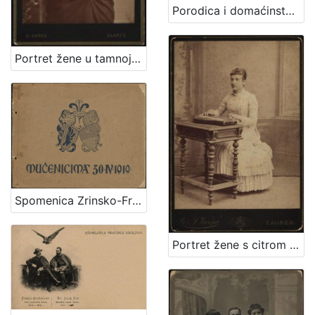
Porodica i domaćinstvo 1957 : sa dječjim sajmom
Portret žene u tamnoj haljini / G. Varga
Spomenica Zrinsko-Frankopanska prigodom svečanog prenosa njihovih kostiju u domovinu
Portret žene s citrom / G. & I. Varga