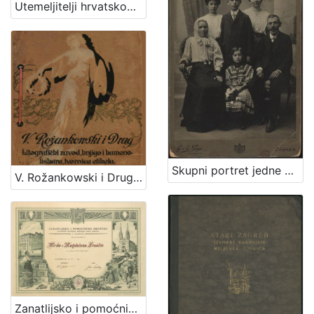
Utemeljitelji hrvatskog sokolstva : Franjo Hochmann : Dr. Josip Fon / R. Mosinger
Skupni portret jedne obitelji / S. Weinrich
V. Rožankowski i Drug : litografički zavod, knjigo i kamenotiskara, tvornica etiketa : 1898-1913
Zanatlijsko i pomoćničko društvo za podporu bolestnika, nemoćnika, udova i siročadi : [povelja]