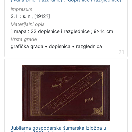
Impresum
S. l. : s. n., [1912?]
Materijalni opis
1 mapa : 22 dopisnice i razglednice ; 9x14 cm
Vrsta građe
grafička građa
•
dopisnica
•
razglednica
21
Jubilarna gospodarska šumarska izložba u