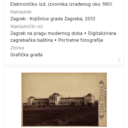
Elektroničko izd. izvornika izrađenog oko 1901.
[
Nakladnik
1
Zagreb : Knjižnice grada Zagreba, 2012
]
Nakladnički niz
Vrsta
Zagreb na pragu modernog doba
•
Digitalizirana
građe
zagrebačka baština
•
Portretne fotografije
grafička građa
29
Zbirka
fotografija
16
Grafička građa
3
razglednica
6
dopisnica
4
knjiga
1
kartografska građa
1
[
6
]