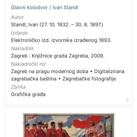
Zbirka
Glavni kolodvor / Ivan Standl
Grafička građa
31
Autor
Standl, Ivan (27. 10. 1832. – 30. 8. 1897.)
Digitalna zbirka Zaprešića
4
Izdanje
Knjige
2
Elektroničko izd. izvornika izrađenog 1893.
Kartografska građa
1
Nakladnik
Zagreb : Knjižnice grada Zagreba, 2009.
Nakladnički niz
[
Zagreb na pragu modernog doba
•
Digitalizirana
4
zagrebačka baština
•
Zagrebačke fotografije
]
Zbirka
Grafička građa
4