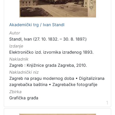
Izdavač
Knjižnice grada Zagreba
25
Gradska knjižnica Ante Kovačića
4
Akademički trg / Ivan Standl
Autor
Standl, Ivan (27. 10. 1832. – 30. 8. 1897.)
[
Izdanje
2
Elektroničko izd. izvornika izrađenog 1893.
]
Nakladnik
Jezik
Zagreb : Knjižnice grada Zagreba, 2010.
hrvatski
8
Nakladnički niz
njemački
3
Zagreb na pragu modernog doba
•
Digitalizirana
francuski
2
zagrebačka baština
•
Zagrebačke fotografije
talijanski
1
Zbirka
Grafička građa
1
[