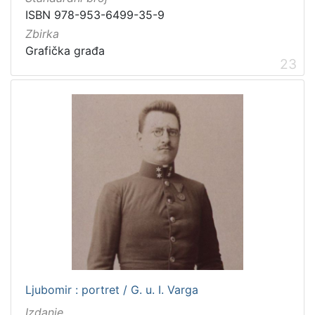
ISBN 978-953-6499-35-9
Zbirka
Grafička građa
23
Ljubomir : portret / G. u. I. Varga
Izdanje