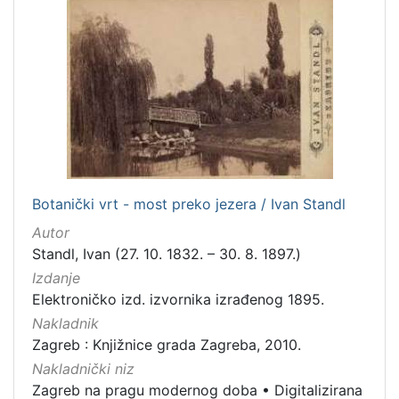
4
]
Mjesto
izdanja
Zagreb
28
Zaprešić
4
Botanički vrt - most preko jezera / Ivan Standl
[
Autor
2
]
Standl, Ivan (27. 10. 1832. – 30. 8. 1897.)
Nakladnička
Izdanje
cjelina
Elektroničko izd. izvornika izrađenog 1895.
Digitalizirana zagrebačka baština
32
Nakladnik
Zagreb : Knjižnice grada Zagreba, 2010.
Zagreb na pragu modernog doba
30
Nakladnički niz
Zagrebačke fotografije
12
Zagreb na pragu modernog doba
•
Digitalizirana