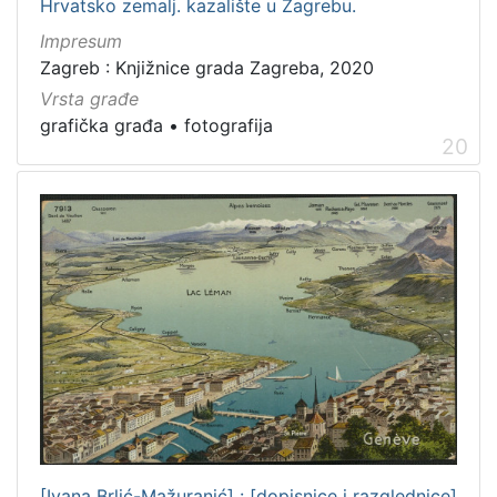
Hrvatsko zemalj. kazalište u Zagrebu.
Impresum
Zagreb : Knjižnice grada Zagreba, 2020
Vrsta građe
grafička građa
•
fotografija
20
[Ivana Brlić-Mažuranić] : [dopisnice i razglednice]