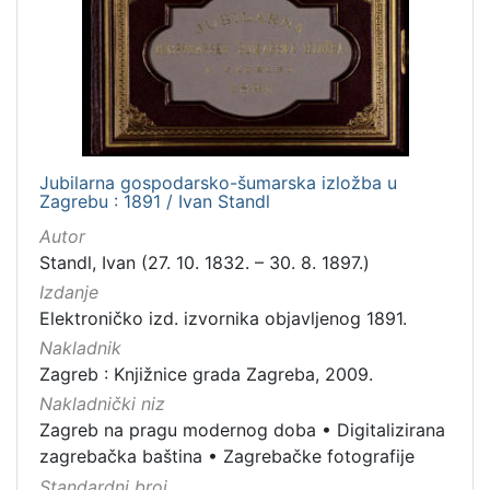
Jubilarna gospodarsko-šumarska izložba u
Zagrebu : 1891 / Ivan Standl
Autor
Standl, Ivan (27. 10. 1832. – 30. 8. 1897.)
Izdanje
Elektroničko izd. izvornika objavljenog 1891.
Nakladnik
Zagreb : Knjižnice grada Zagreba, 2009.
Nakladnički niz
Zagreb na pragu modernog doba
•
Digitalizirana
zagrebačka baština
•
Zagrebačke fotografije
Standardni broj