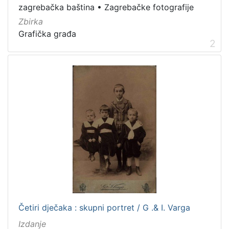
Portretne fotografije
8
zagrebačka baština
•
Zagrebačke fotografije
Digitalizirana zaprešićka baština
4
Zbirka
Sport
3
Grafička građa
2
Zagrebačke razglednice
3
Obitelji Šubić, Zrinski i Frankopan
2
Zagrebačka katedrala
2
Hrvatsko narodno kazalište
2
[
1
0
]
Prava
Javno dobro
31
Četiri dječaka : skupni portret / G .& I. Varga
Izdanje