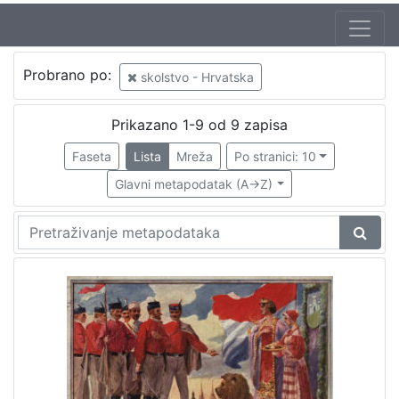
Autor
Probrano po:
skolstvo - Hrvatska
Rožankowski, Vladimir
2
Mosinger, Rudolf (1865. – 9. 10. 1918.)
1
Prikazano 1-9 od 9 zapisa
Faseta
Lista
Mreža
Po stranici: 10
Glavni metapodatak (A->Z)
[
2
]
Izdavač
Knjižnice grada Zagreba
9
[
1
]