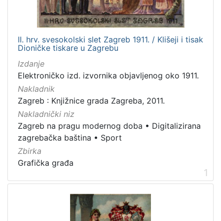
Mjesto
izdanja
Zagreb
9
II. hrv. svesokolski slet Zagreb 1911. / Klišeji i tisak
Dioničke tiskare u Zagrebu
Izdanje
Elektroničko izd. izvornika objavljenog oko 1911.
[
Nakladnik
1
Zagreb : Knjižnice grada Zagreba, 2011.
]
Nakladnički niz
Nakladnička
Zagreb na pragu modernog doba
•
Digitalizirana
cjelina
zagrebačka baština
•
Sport
Zagreb na pragu modernog doba
9
Zbirka
Digitalizirana zagrebačka baština
9
Grafička građa
1
Sport
5
[