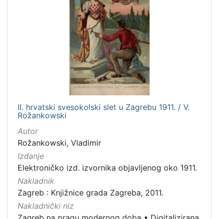
3
]
Prava
Javno dobro
9
[
1
II. hrvatski svesokolski slet u Zagrebu 1911. / V.
]
Rožankowski
Vrsta
Autor
građe
Rožankowski, Vladimir
grafička građa
5
Izdanje
dopisnica
4
Elektroničko izd. izvornika objavljenog oko 1911.
knjiga
4
Nakladnik
Zagreb : Knjižnice grada Zagreba, 2011.
fotografija
1
Nakladnički niz
Zagreb na pragu modernog doba
•
Digitalizirana