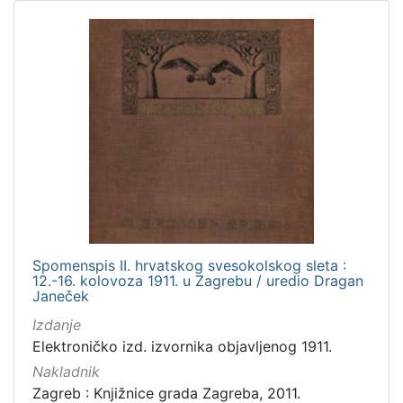
Spomenspis II. hrvatskog svesokolskog sleta :
12.-16. kolovoza 1911. u Zagrebu / uredio Dragan
Janeček
Izdanje
Elektroničko izd. izvornika objavljenog 1911.
Nakladnik
Zagreb : Knjižnice grada Zagreba, 2011.