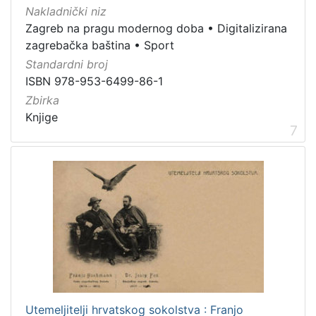
Nakladnički niz
Zagreb na pragu modernog doba
•
Digitalizirana
zagrebačka baština
•
Sport
Standardni broj
ISBN 978-953-6499-86-1
Zbirka
Knjige
7
Utemeljitelji hrvatskog sokolstva : Franjo