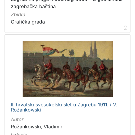
zagrebačka baština
[
Zbirka
4
Grafička građa
]
2
Zbirka
Grafička građa
5
Knjige
4
[
2
]
II. hrvatski svesokolski slet u Zagrebu 1911. / V.
Rožankowski
Autor
Rožankowski, Vladimir
Izdanje