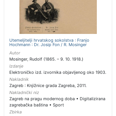
3
]
Prava
Javno dobro
9
Utemeljitelji hrvatskog sokolstva : Franjo
Hochmann : Dr. Josip Fon / R. Mosinger
[
Autor
1
]
Mosinger, Rudolf (1865. – 9. 10. 1918.)
Vrsta
Izdanje
građe
Elektroničko izd. izvornika objavljenog oko 1903.
grafička građa
5
Nakladnik
Zagreb : Knjižnice grada Zagreba, 2011.
knjiga
4
Nakladnički niz
dopisnica
4
Zagreb na pragu modernog doba
•
Digitalizirana
fotografija
1
zagrebačka baština
•
Sport
Zbirka