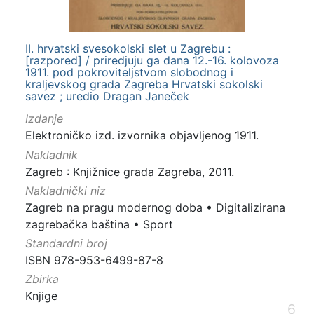
II. hrvatski svesokolski slet u Zagrebu :
[razpored] / priredjuju ga dana 12.-16. kolovoza
1911. pod pokroviteljstvom slobodnog i
kraljevskog grada Zagreba Hrvatski sokolski
savez ; uredio Dragan Janeček
Izdanje
Elektroničko izd. izvornika objavljenog 1911.
Nakladnik
Zagreb : Knjižnice grada Zagreba, 2011.
Nakladnički niz
Zagreb na pragu modernog doba
•
Digitalizirana
zagrebačka baština
•
Sport
Standardni broj
ISBN 978-953-6499-87-8
Zbirka
Knjige
6