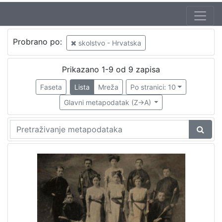
Autor
Probrano po:
skolstvo - Hrvatska
Rožankowski, Vladimir
2
Mosinger, Rudolf (1865. – 9. 10. 1918.)
1
Prikazano 1-9 od 9 zapisa
Faseta
Lista
Mreža
Po stranici: 10
Glavni metapodatak (Z->A)
[
2
]
Izdavač
Knjižnice grada Zagreba
9
[
1
]