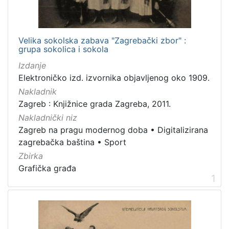
Mjesto
izdanja
Zagreb
9
Velika sokolska zabava "Zagrebački zbor" :
grupa sokolica i sokola
Izdanje
Elektroničko izd. izvornika objavljenog oko 1909.
[
Nakladnik
1
Zagreb : Knjižnice grada Zagreba, 2011.
]
Nakladnički niz
Nakladnička
Zagreb na pragu modernog doba
•
Digitalizirana
cjelina
zagrebačka baština
•
Sport
Zagreb na pragu modernog doba
9
Zbirka
Digitalizirana zagrebačka baština
9
Grafička građa
1
Sport
5
[